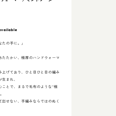
available
なたの手に。」
あたたかい、極厚のハンドウォーマ
み上げており、ひと目ひと目の編み
が生まれ、
むことで、まるで毛布のような“極
す。
て出せない、手編みならではのぬく