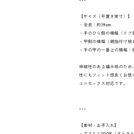
【サイズ（平置き実寸）】
・全長：約19cm
・手のひら側の横幅（リブ部
・甲側の横幅（親指付け根あ
・手の甲の一番上の横幅：約9
伸縮性のある編み地のため
性にもフィット感良くお使
ユニセックス対応です。
---
【素材・お手入れ】
・アクリル100%（さらさ