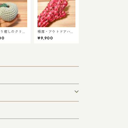
こり癒しのクリー
極厚・アウトドアハン
んご 手編みあみ
ドウォーマー／ラズベ
00
¥9,900
み置物
リーミックス