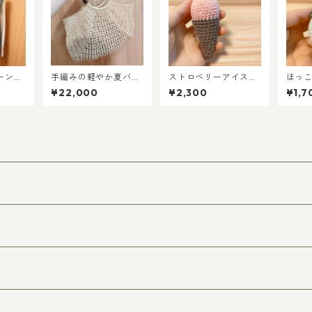
ーンの
手編みの軽やか夏バッ
ストロベリーアイスの
ほっ
ベスト
グ｜ダークブラウンハ
手編みあみぐるみ
ムり
¥22,000
¥2,300
¥1,7
ンドルのかご風バッグ
ぐる
（エコアンダリヤ使
用）