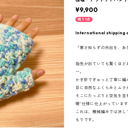
¥9,900
残り1点
International shipping 
「寒さ知らずの外出を、あ
指先が出ていても驚くほど
ー。
かぎ針でぎゅっと丁寧に編
目に自然なふくらみとムラ
そこにたっぷりと空気を含
暖”仕様に仕上がっていま
これは、機械編みでは決し
もりです。