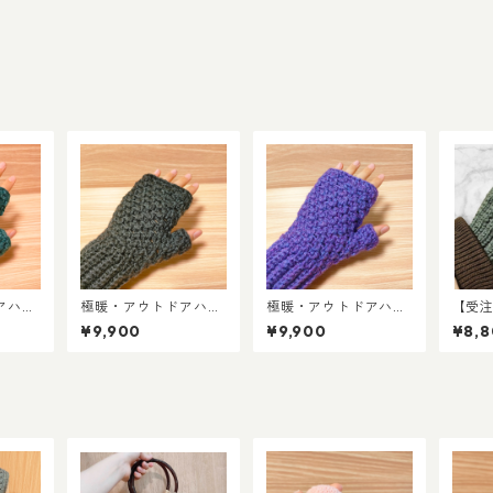
アハン
極暖・アウトドアハン
極暖・アウトドアハン
【受
エメラ
ドウォーマー／フォレ
ドウォーマー／グレー
わ・
¥9,900
¥9,900
¥8,
ン
ストブラック
プパープル
ーマ