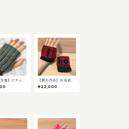
注生産】ピタふ
【展示作品】お名前ワ
ルームハンドウォ
ッペン付き 赤×黒グラ
800
¥22,000
ー（室内向け）
デーション手袋