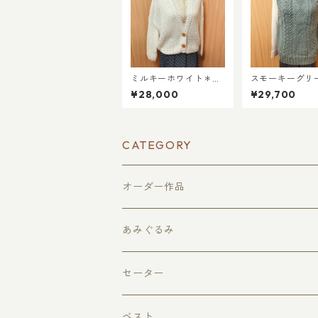
ミルキーホワイト＊ふ
スモーキーグリ
わっと羽織る ふわさら
ケーブルニット
¥28,000
¥29,700
カーディガン（L〜XL
（XLサイズ）
相当）
CATEGORY
オーダー作品
あみぐるみ
果物
セーター
どうぶつ
ベスト