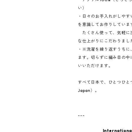
い）
・日々のお手入れがしやす
を意識してお作りしていま
たくさん使って、気軽に
な仕上がりにこだわりまし
・※洗濯を繰り返すうちに
ます。切らずに編み目の中
いいただけます。
すべて日本で、ひとつひとつ手
Japan）。
---
Internationa