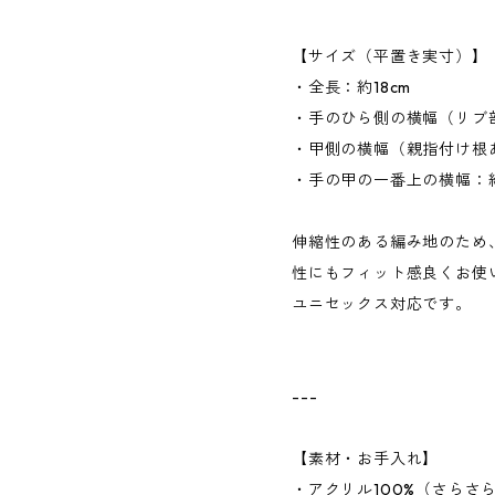
【サイズ（平置き実寸）】
・全長：約18cm
・手のひら側の横幅（リブ部
・甲側の横幅（親指付け根あ
・手の甲の一番上の横幅：約
伸縮性のある編み地のため
性にもフィット感良くお使
ユニセックス対応です。
---
【素材・お手入れ】
・アクリル100%（さらさ