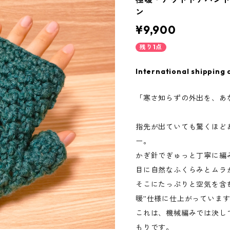
ン
¥9,900
残り1点
International shipping 
「寒さ知らずの外出を、あ
指先が出ていても驚くほど
ー。
かぎ針でぎゅっと丁寧に編
目に自然なふくらみとムラ
そこにたっぷりと空気を含
暖”仕様に仕上がっていま
これは、機械編みでは決し
もりです。