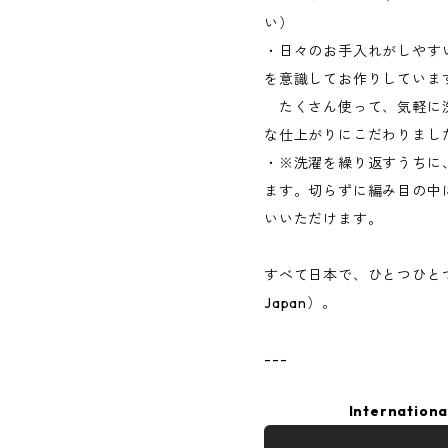
い）
・日々のお手入れがしやす
を意識してお作りしていま
たくさん使って、気軽に
な仕上がりにこだわりまし
・※洗濯を繰り返すうちに
ます。切らずに編み目の中
いいただけます。
すべて日本で、ひとつひとつ手
Japan）。
---
Internationa