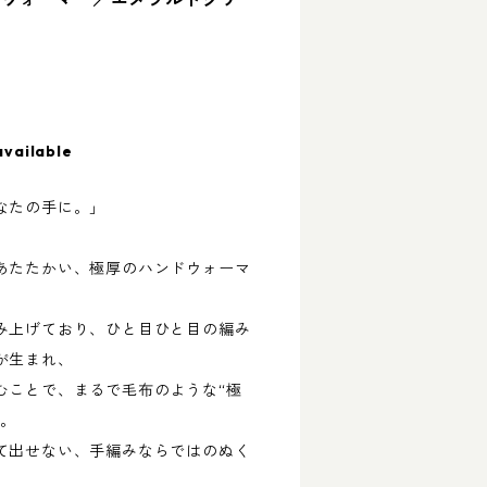
available
なたの手に。」
あたたかい、極厚のハンドウォーマ
み上げており、ひと目ひと目の編み
が生まれ、
むことで、まるで毛布のような“極
す。
て出せない、手編みならではのぬく