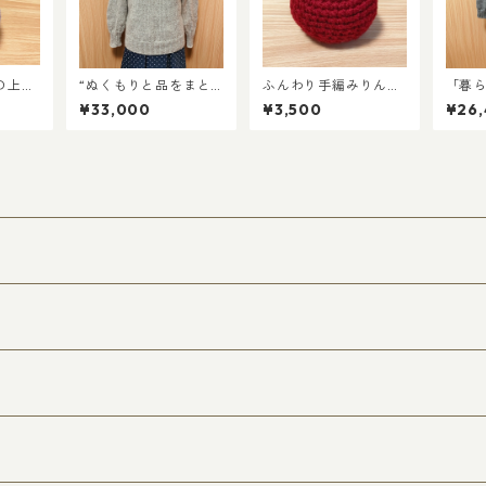
の上質
“ぬくもりと品をまと
ふんわり手編みりんご
「暮
ミニり
う” ウール×アルパカの
～洗えるインテリア雑
やさ
¥33,000
¥3,500
¥26
ー
ダブルネックセーター
貨～《茉ごころシンボ
チャ
ル》