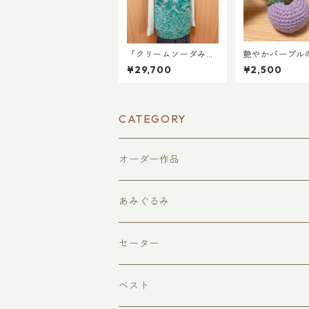
「クリームソーダみた
艶やかパープル
いな優しさを」爽やか
ロアン 手編み
¥29,700
¥2,500
ケーブル編みベスト
んごキーホルダ
（L～XL相当）
CATEGORY
オーダー作品
あみぐるみ
果物
セーター
どうぶつ
ベスト