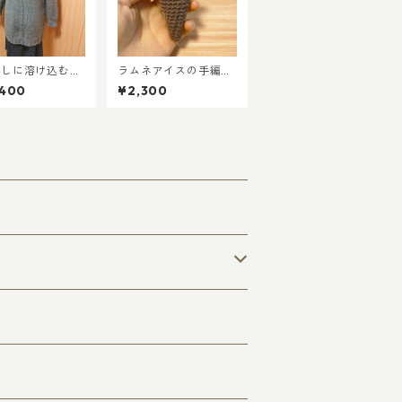
らしに溶け込む、
ラムネアイスの手編み
しいあたたかさ」
あみぐるみ
,400
¥2,300
コールニット