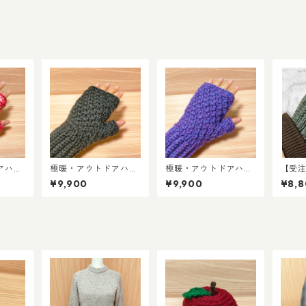
アハン
極暖・アウトドアハン
極暖・アウトドアハン
【受
ラズベ
ドウォーマー／フォレ
ドウォーマー／グレー
わ・
¥9,900
¥9,900
¥8,
ス
ストブラック
プパープル
ーマ