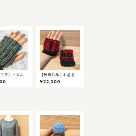
注生産】ピタふ
【展示作品】お名前ワ
ルームハンドウォ
ッペン付き 赤×黒グラ
800
¥22,000
ー（室内向け）
デーション手袋