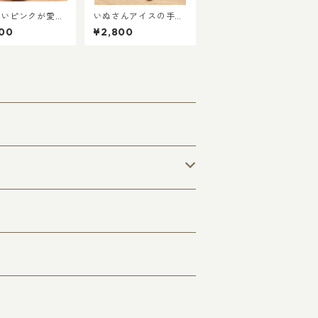
しいピンクが愛ら
いぬさんアイスの手編
上質UVコット
みストラップ（あみぐ
00
¥2,800
ミニりんごキーホ
るみ）
ー