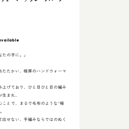
available
なたの手に。」
あたたかい、極厚のハンドウォーマ
み上げており、ひと目ひと目の編み
が生まれ、
むことで、まるで毛布のような“極
す。
て出せない、手編みならではのぬく