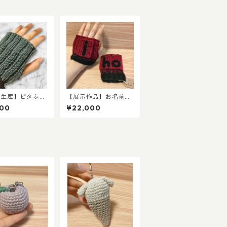
注生産】ピタふ
【展示作品】お名前ワ
ルームハンドウォ
ッペン付き 赤×黒グラ
800
¥22,000
ー（室内向け）
デーション手袋