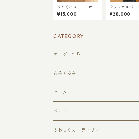
ひらくバスケットポー
クラシカルパー
チ – 多機能収納型 –
ふわっと羽織る
¥15,000
¥28,000
らカーディガン（
相当）
CATEGORY
オーダー作品
あみぐるみ
果物
セーター
どうぶつ
ベスト
どうぶつアイス・アイスクリーム
ふわさらカーディガン