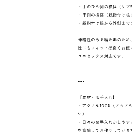
・手のひら側の横幅（リブ部
・甲側の横幅（親指付け根あ
・親指付け根から外側までの
伸縮性のある編み地のため
性にもフィット感良くお使
ユニセックス対応です。
---
【素材・お手入れ】
・アクリル100%（さらさ
い）
・日々のお手入れがしやす
を意識してお作りしていま