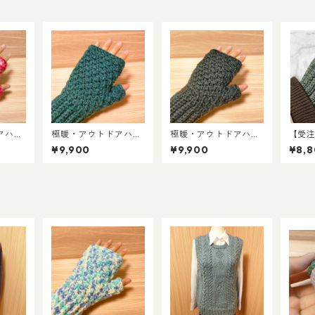
アハン
極暖・アウトドアハン
極暖・アウトドアハン
【受
ラズベ
ドウォーマー／エメラ
ドウォーマー／フォレ
わ・
¥9,900
¥9,900
¥8,
ス
ルドグリーン
ストブラック
ーマ