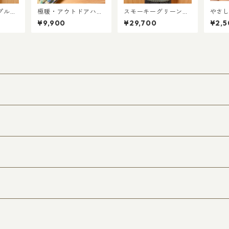
プル＊
極暖・アウトドアハン
スモーキーグリーンの
やさ
 ふわさ
ドウォーマー／ミント
ケーブルニットベスト
しい 
¥9,900
¥29,700
¥2,5
2XL
ソーダ
（XLサイズ）
ンの
ルダ