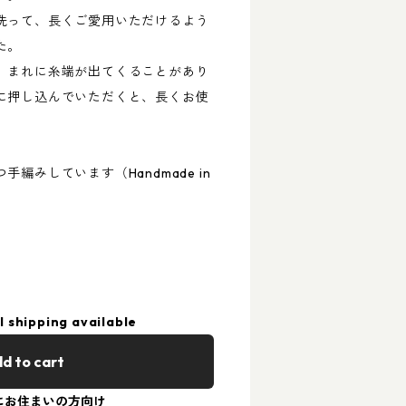
洗って、長くご愛用いただけるよう
た。
、まれに糸端が出てくることがあり
に押し込んでいただくと、長くお使
編みしています（Handmade in
l shipping available
d to cart
にお住まいの方向け