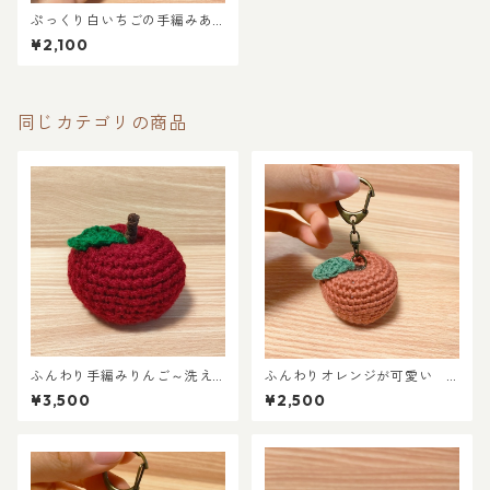
ぷっくり白いちごの手編みあ
みぐるみ
¥2,100
同じカテゴリの商品
ふんわり手編みりんご～洗え
ふんわりオレンジが可愛い
るインテリア雑貨～《茉ごこ
上質UVコットンの手編みりん
¥3,500
¥2,500
ろシンボル》
ごキーホルダー（くすみカラ
ー）