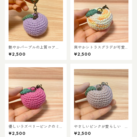
艶やかパープルの上質ロア
爽やかシトラスグラデが可愛
ン 手編みミニりんごキーホ
い リサイクルコットンの手
¥2,500
¥2,500
ルダー
編みりんごキーホルダー
優しいラズベリーピンクのミ
やさしいピンクが愛らしい
ニりんごキーホルダー（エコ
上質UVコットンのミニりんご
¥2,500
¥2,500
素材使用）
キーホルダー