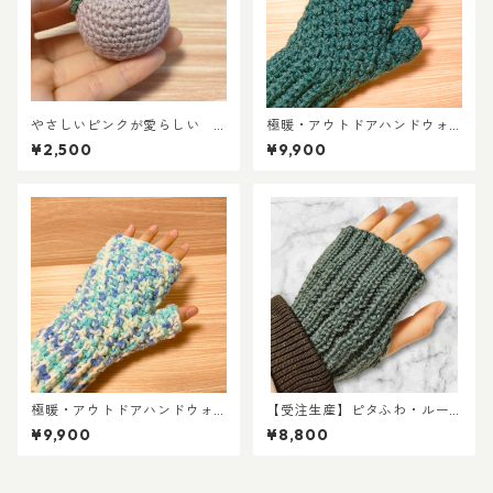
やさしいピンクが愛らしい
極暖・アウトドアハンドウォ
上質UVコットンのミニりんご
ーマー／エメラルドグリー
¥2,500
¥9,900
キーホルダー
ン
極暖・アウトドアハンドウォ
【受注生産】ピタふわ・ルー
ーマー／ミントソーダ
ムハンドウォーマー（室内向
¥9,900
¥8,800
け）