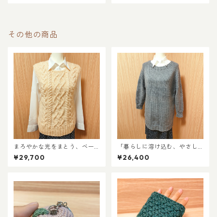
その他の商品
まろやかな光をまとう、ベー
「暮らしに溶け込む、やさし
ジュのケーブルニットベスト
いあたたかさ」チャコールニ
¥29,700
¥26,400
ット