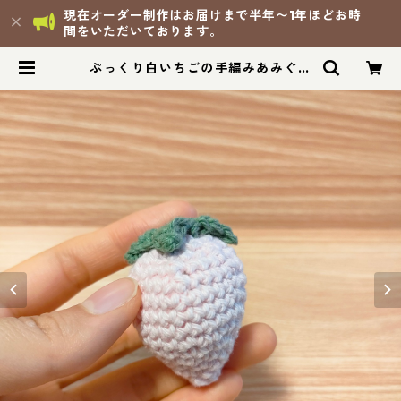
現在オーダー制作はお届けまで半年〜1年ほどお時
間をいただいております。
ぷっくり白いちごの手編みあみぐる
み | 手づくり茉ごころ