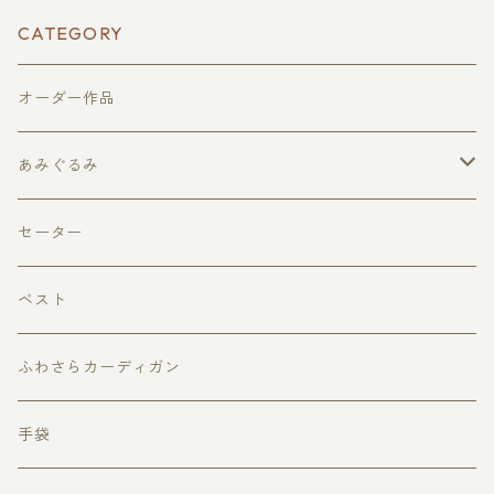
CATEGORY
オーダー作品
あみぐるみ
果物
セーター
どうぶつ
ベスト
どうぶつアイス・アイスクリーム
ふわさらカーディガン
ハート
手袋