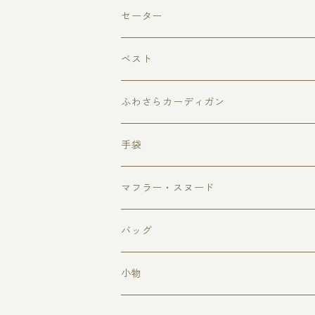
果物
セーター
どうぶつ
ベスト
どうぶつアイス・アイスクリーム
ふわさらカーディガン
ハート
手袋
マフラー・スヌード
バッグ
小物