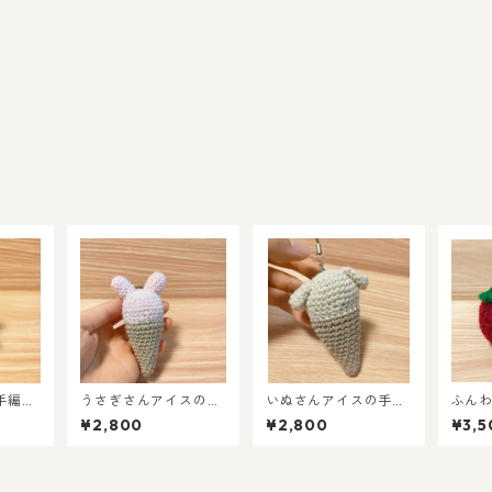
手編み
うさぎさんアイスの手
いぬさんアイスの手編
ふん
編みストラップ（あみ
みストラップ（あみぐ
～洗
¥2,800
¥2,800
¥3,5
ぐるみ）
るみ）
貨～
ル》