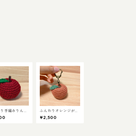
わり手編みりんご
ふんわりオレンジが可
えるインテリア雑
愛い 上質UVコット
00
¥2,500
《茉ごころシンボ
ンの手編みりんごキー
ホルダー（くすみカラ
ー）