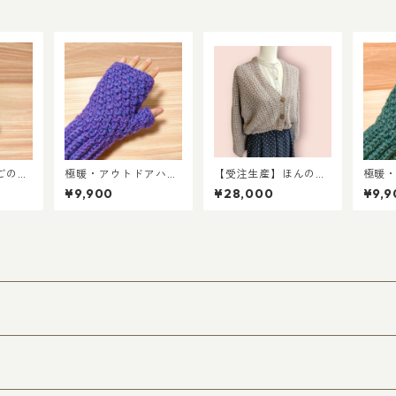
ごの手
極暖・アウトドアハン
【受注生産】ほんのり
極暖
ドウォーマー／グレー
桜色＊ふわっと羽織る
ドウ
¥9,900
¥28,000
¥9,9
プパープル
ふわさらショートカー
ルド
ディガン