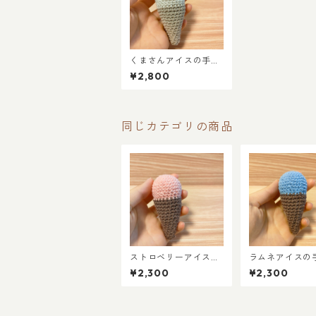
くまさんアイスの手編
みストラップ（あみぐ
¥2,800
るみ）
同じカテゴリの商品
ストロベリーアイスの
ラムネアイスの
手編みあみぐるみ
あみぐるみ
¥2,300
¥2,300