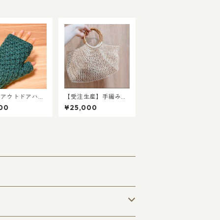
・アウトドアハン
【受注生産】手編みの
ォーマー／エメラ
軽やか夏バッグ｜竹ハ
00
¥25,000
グリーン
ンドルのかご風バッグ
（エコアンダリヤ使
用）