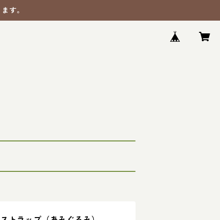
ります。
みストラップ（あみぐるみ）