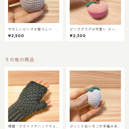
やさしいピンクが愛らしい
ピンクグラデが可愛い ぷっく
上質UVコットンのミニりんご
りりんごの手編みキーホルダ
¥2,500
¥2,300
キーホルダー
ー
その他の商品
極暖・アウトドアハンドウォ
ぷっくり白いちごの手編みあ