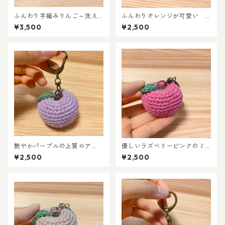
ふんわり手編みりんご～洗え
ふんわりオレンジが可愛い
るインテリア雑貨～《茉ごこ
上質UVコットンの手編みりん
¥3,500
¥2,500
ろシンボル》
ごキーホルダー（くすみカラ
ー）
艶やかパープルの上質ロア
優しいラズベリーピンクのミ
ン 手編みミニりんごキーホ
ニりんごキーホルダー（エコ
¥2,500
¥2,500
ルダー
素材使用）