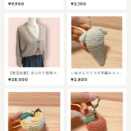
ーマー／フォレストブラッ
みぐるみ
¥9,900
¥2,100
ク
【受注生産】ほんのり桜色＊
いぬさんアイスの手編みスト
ふわっと羽織るふわさらショ
ラップ（あみぐるみ）
¥28,000
¥2,800
ートカーディガン