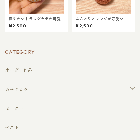
爽やかシトラスグラデが可愛
ふんわりオレンジが可愛い
い リサイクルコットンの手
上質UVコットンの手編みりん
¥2,500
¥2,500
編みりんごキーホルダー
ごキーホルダー（くすみカラ
ー）
CATEGORY
オーダー作品
あみぐるみ
果物
セーター
どうぶつ
ベスト