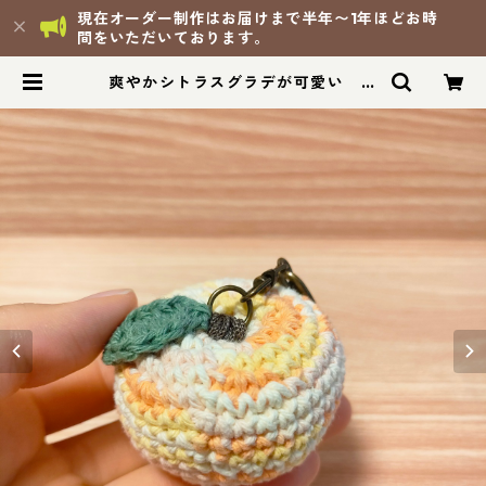
現在オーダー制作はお届けまで半年〜1年ほどお時
間をいただいております。
爽やかシトラスグラデが可愛い リ
サイクルコットンの手編みりんごキ
ーホルダー | 手づくり茉ごころ